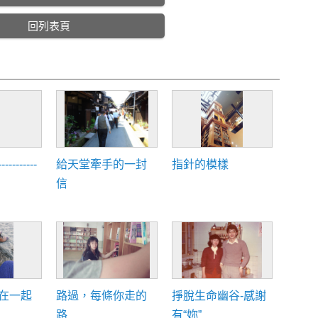
回列表頁
-------
給天堂牽手的一封
指針的模樣
信
在一起
路過，每條你走的
掙脫生命幽谷-感謝
路
有“妳”