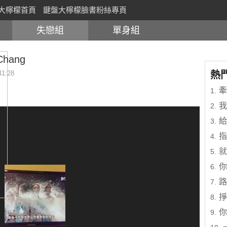
大檸檬首頁
鍵盤大檸檬臉書粉絲專頁
失戀組
單身組
Chang
41:28
熱
牽
1.
我
2.
給
3.
指
4.
就
5.
你
6.
路
7.
掙
8.
你
9.